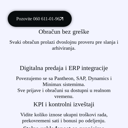
Pozovite 060 611-01-96
Obračun bez greške
Svaki obračun prolazi dvoslojnu proveru pre slanja i
arhiviranja.
Digitalna predaja i ERP integracije
Povezujemo se sa Pantheon, SAP, Dynamics i
Minimax sistemima.
Sve prijave i obračuni su dostupni u realnom
vremenu.
KPI i kontrolni izveštaji
Vidite koliko iznose ukupni troškovi rada,
prekovremeni sati i bonusi po odeljenju.