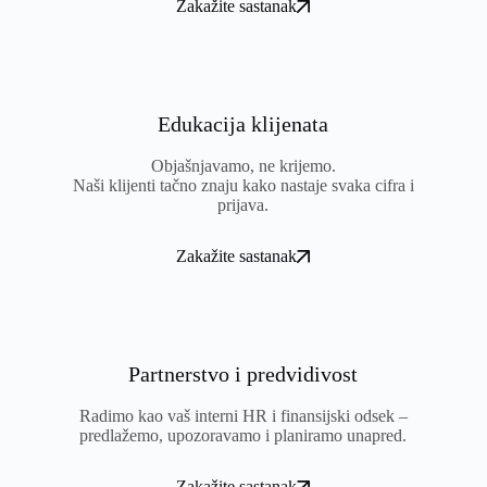
Zakažite sastanak
Edukacija klijenata
Objašnjavamo, ne krijemo.
Naši klijenti tačno znaju kako nastaje svaka cifra i
prijava.
Zakažite sastanak
Partnerstvo i predvidivost
Radimo kao vaš interni HR i finansijski odsek –
predlažemo, upozoravamo i planiramo unapred.
Zakažite sastanak