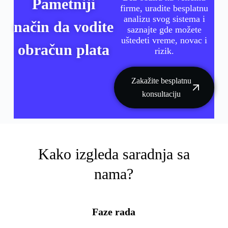
Pametniji
firme, uradite besplatnu
analizu svog sistema i
način da vodite
saznajte gde možete
uštedeti vreme, novac i
obračun plata
rizik.
Zakažite besplatnu
konsultaciju
Kako izgleda saradnja sa
nama?
Faze rada