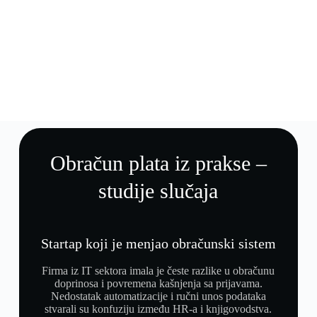
Obračun plata iz prakse –
studije slučaja
Startap koji je menjao obračunski sistem
Firma iz IT sektora imala je česte razlike u obračunu
doprinosa i povremena kašnjenja sa prijavama.
Nedostatak automatizacije i ručni unos podataka
stvarali su konfuziju između HR-a i knjigovodstva.