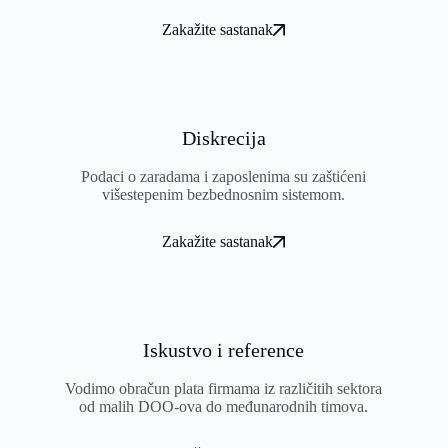
Zakažite sastanak
Diskrecija
Podaci o zaradama i zaposlenima su zaštićeni
višestepenim bezbednosnim sistemom.
Zakažite sastanak
Iskustvo i reference
Vodimo obračun plata firmama iz različitih sektora
od malih DOO-ova do međunarodnih timova.