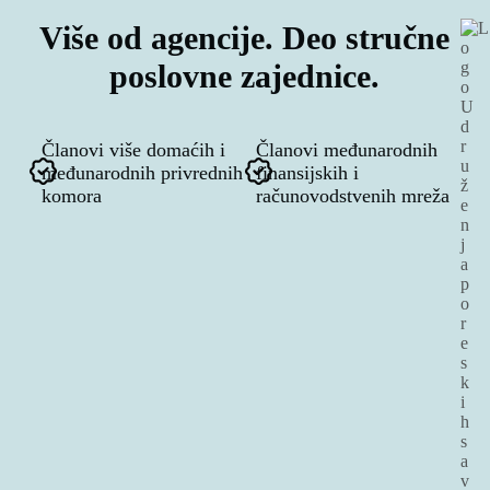
Više od agencije. Deo stručne
poslovne zajednice.
Članovi više domaćih i
Članovi međunarodnih
međunarodnih privrednih
finansijskih i
komora
računovodstvenih mreža