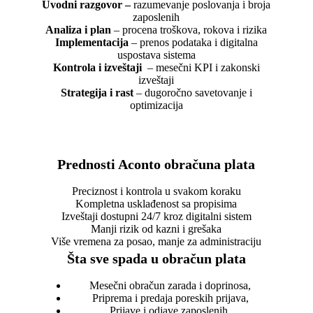
Uvodni razgovor –
razumevanje poslovanja i broja
zaposlenih
Analiza i plan
– procena troškova, rokova i rizika
Implementacija
– prenos podataka i digitalna
uspostava sistema
Kontrola i izveštaji
– mesečni KPI i zakonski
izveštaji
Strategija i rast
– dugoročno savetovanje i
optimizacija
Prednosti Aconto obračuna plata
Preciznost i kontrola u svakom koraku
Kompletna usklađenost sa propisima
Izveštaji dostupni 24/7 kroz digitalni sistem
Manji rizik od kazni i grešaka
Više vremena za posao, manje za administraciju
Šta sve spada u obračun plata
Mesečni obračun zarada i doprinosa,
Priprema i predaja poreskih prijava,
Prijave i odjave zaposlenih,