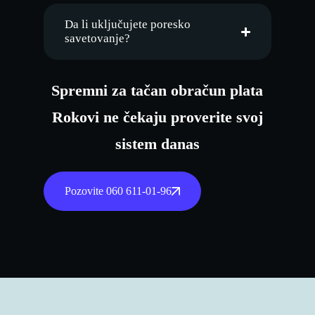
Da li uključujete poresko
savetovanje?
Spremni za tačan obračun plata
Rokovi ne čekaju proverite svoj
sistem danas
Pozovite 060 611-01-96