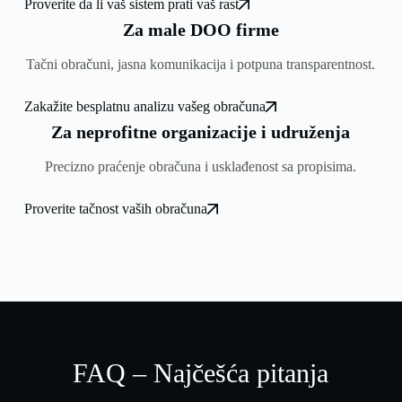
Proverite da li vaš sistem prati vaš rast
Za male DOO firme
Tačni obračuni, jasna komunikacija i potpuna transparentnost.
Zakažite besplatnu analizu vašeg obračuna
Za neprofitne organizacije i udruženja
Precizno praćenje obračuna i usklađenost sa propisima.
Proverite tačnost vaših obračuna
FAQ – Najčešća pitanja