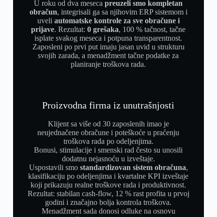
U roku od dva meseca
preuzeli smo kompletan
obračun
, integrisali ga sa njihovim ERP sistemom i
uveli
automatske kontrole za sve obračune i
prijave
. Rezultat:
0 grešaka
, 100 % tačnost, tačne
isplate svakog meseca i potpuna transparentnost.
Zaposleni po prvi put imaju jasan uvid u strukturu
svojih zarada, a menadžment tačne podatke za
planiranje troškova rada.
Proizvodna firma iz unutrašnjosti
Klijent sa više od 30 zaposlenih imao je
neujednačene obračune i poteškoće u praćenju
troškova rada po odeljenjima.
Bonusi, stimulacije i smenski rad često su unosili
dodatnu nejasnoću u izveštaje.
Uspostavili smo
standardizovan sistem obračuna
,
klasifikaciju po odeljenjima i kvartalne KPI izveštaje
koji prikazuju realne troškove rada i produktivnost.
Rezultat: stabilan cash-flow, 12 % rast profita u prvoj
godini i značajno bolja kontrola troškova.
Menadžment sada donosi odluke na osnovu