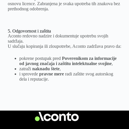
osnovu licence. Zabranjena je svaka upotreba tih znakova bez
prethodnog odobrenja.
5. Odgovornost i zaštita
Aconto redovno nadzire i dokumentuje upotrebu svojih
sadržaja.
U slučaju kopiranja ili zloupotrebe, Aconto zadržava pravo da:
pokrene postupak pred
Poverenikom za informacije
od javnog značaja i zaštitu intelektualne svojine
,
zatraži
naknadu štete
,
i sprovede
pravne mere
radi zaštite svog autorskog
dela i reputacije.