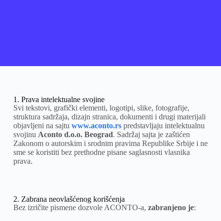
1. Prava intelektualne svojine
Svi tekstovi, grafički elementi, logotipi, slike, fotografije,
struktura sadržaja, dizajn stranica, dokumenti i drugi materijali
objavljeni na sajtu
www.aconto.rs
predstavljaju intelektualnu
svojinu
Aconto d.o.o. Beograd
. Sadržaj sajta je zaštićen
Zakonom o autorskim i srodnim pravima Republike Srbije i ne
sme se koristiti bez prethodne pisane saglasnosti vlasnika
prava.
2. Zabrana neovlašćenog korišćenja
Bez izričite pismene dozvole ACONTO-a,
zabranjeno je
: