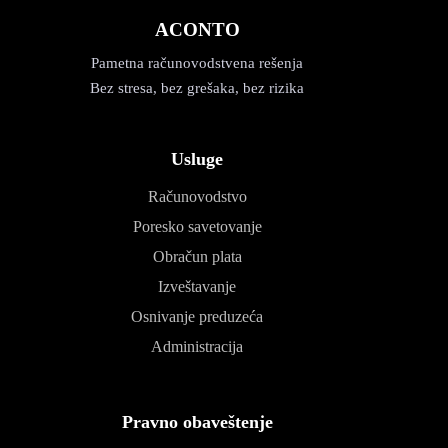
ACONTO
Pametna računovodstvena rešenja
Bez stresa, bez grešaka, bez rizika
Usluge
Računovodstvo
Poresko savetovanje
Obračun plata
Izveštavanje
Osnivanje preduzeća
Administracija
Pravno obaveštenje