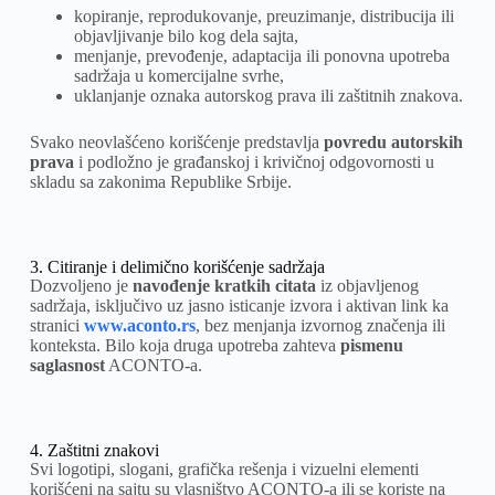
kopiranje, reprodukovanje, preuzimanje, distribucija ili
objavljivanje bilo kog dela sajta,
menjanje, prevođenje, adaptacija ili ponovna upotreba
sadržaja u komercijalne svrhe,
uklanjanje oznaka autorskog prava ili zaštitnih znakova.
Svako neovlašćeno korišćenje predstavlja
povredu autorskih
prava
i podložno je građanskoj i krivičnoj odgovornosti u
skladu sa zakonima Republike Srbije.
3. Citiranje i delimično korišćenje sadržaja
Dozvoljeno je
navođenje kratkih citata
iz objavljenog
sadržaja, isključivo uz jasno isticanje izvora i aktivan link ka
stranici
www.aconto.rs
, bez menjanja izvornog značenja ili
konteksta. Bilo koja druga upotreba zahteva
pismenu
saglasnost
ACONTO-a.
4. Zaštitni znakovi
Svi logotipi, slogani, grafička rešenja i vizuelni elementi
korišćeni na sajtu su vlasništvo ACONTO-a ili se koriste na