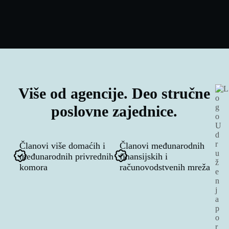
Više od agencije. Deo stručne
poslovne zajednice.
Članovi više domaćih i
Članovi međunarodnih
međunarodnih privrednih
finansijskih i
komora
računovodstvenih mreža