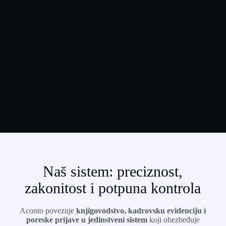
Naš sistem: preciznost,
zakonitost i potpuna kontrola
Aconto povezuje
knjigovodstvo, kadrovsku evidenciju i
poreske prijave u jedinstveni sistem
koji obezbeđuje