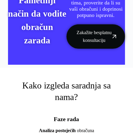
Pametniji
tima, proverite da li su
vaši obračuni i doprinosi
način da vodite
potpuno ispravni.
obračun
Zakažite besplatnu
zarada
konsultaciju
Kako izgleda saradnja sa
nama?
Faze rada
Analiza postojećih
obračuna