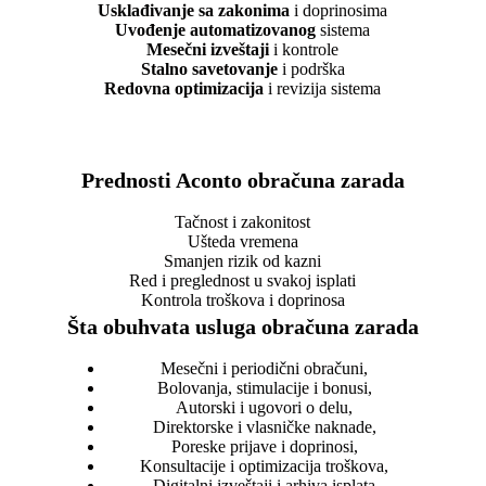
Usklađivanje sa zakonima
i doprinosima
Uvođenje automatizovanog
sistema
Mesečni izveštaji
i kontrole
Stalno savetovanje
i podrška
Redovna optimizacija
i revizija sistema
Prednosti Aconto obračuna zarada
Tačnost i zakonitost
Ušteda vremena
Smanjen rizik od kazni
Red i preglednost u svakoj isplati
Kontrola troškova i doprinosа
Šta obuhvata usluga obračuna zarada
Mesečni i periodični obračuni,
Bolovanja, stimulacije i bonusi,
Autorski i ugovori o delu,
Direktorske i vlasničke naknade,
Poreske prijave i doprinosi,
Konsultacije i optimizacija troškova,
Digitalni izveštaji i arhiva isplata