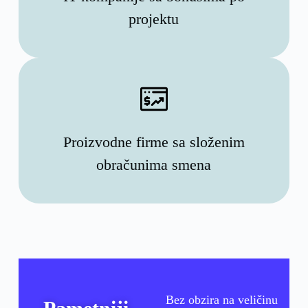
projektu
Proizvodne firme sa složenim
obračunima smena
Bez obzira na veličinu