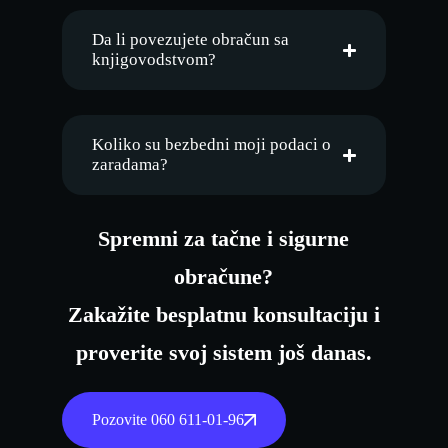
Da li povezujete obračun sa
knjigovodstvom?
Koliko su bezbedni moji podaci o
zaradama?
Spremni za tačne i sigurne
obračune?
Zakažite besplatnu konsultaciju i
proverite svoj sistem još danas.
Pozovite 060 611-01-96