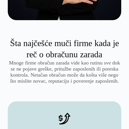
Šta najčešće muči firme kada je
reč o obračunu zarada
Mnoge firme obračun zarada vide kao rutinu sve dok
se ne pojave greške, pritužbe zaposlenih ili poreska
kontrola. Netačan obračun može da košta više nego
što mislite novac, reputaciju i poverenje zaposlenih.