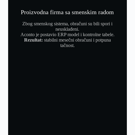
Proizvodna firma sa smenskim radom
Zbog smenskog sistema, obračuni su bili spori i
neusklađeni.
Aconto je postavio ERP model i kontrolne tabele.
Rezultat:
stabilni mesečni obračuni i potpuna
tačnost.