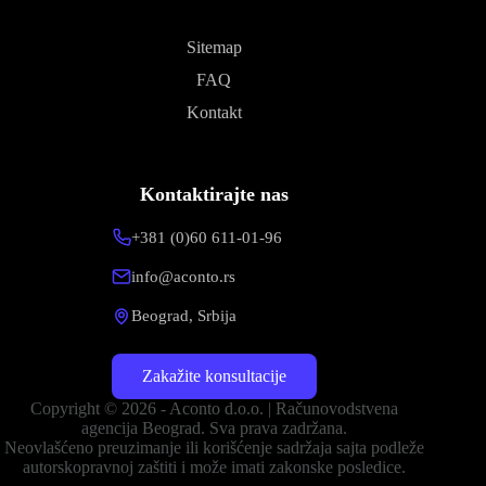
Sitemap
FAQ
Kontakt
Kontaktirajte nas
+381 (0)60 611-01-96
info@aconto.rs
Beograd, Srbija
Zakažite konsultacije
Copyright © 2026 - Aconto d.o.o. | Računovodstvena
agencija Beograd. Sva prava zadržana.
Neovlašćeno preuzimanje ili korišćenje sadržaja sajta podleže
autorskopravnoj zaštiti i može imati zakonske posledice.