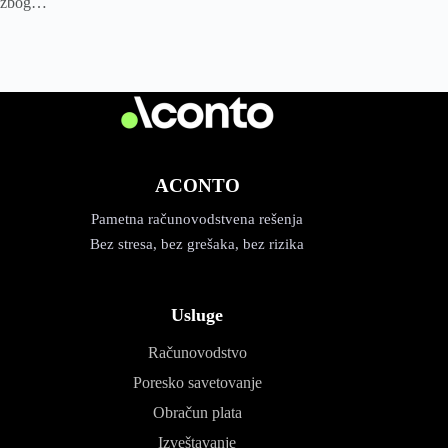
zbog…
ACONTO
Pametna računovodstvena rešenja
Bez stresa, bez grešaka, bez rizika
Usluge
Računovodstvo
Poresko savetovanje
Obračun plata
Izveštavanje