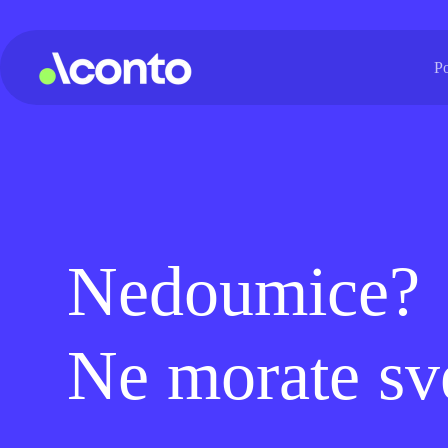
P
Nedoumice?
Ne morate sv