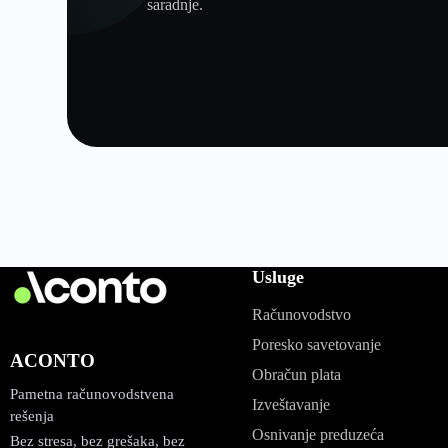
saradnje.
Usluge
Računovodstvo
Poresko savetovanje
ACONTO
Obračun plata
Pametna računovodstvena
Izveštavanje
rešenja
Osnivanje preduzeća
Bez stresa, bez grešaka, bez