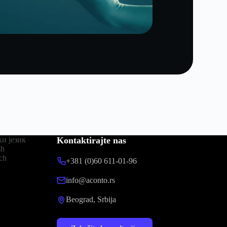
и језик
Kontaktirajte nas
sh
ch
+381 (0)60 611-01-96
info@aconto.rs
Beograd, Srbija