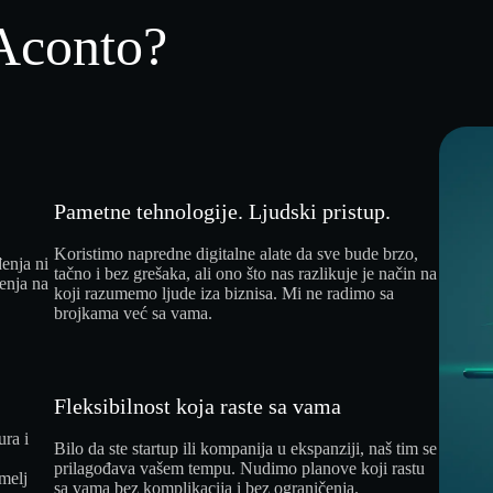
 Aconto?
Pametne tehnologije. Ljudski pristup.
o
Koristimo napredne digitalne alate da sve bude brzo,
enja ni
tačno i bez grešaka, ali ono što nas razlikuje je način na
šenja na
koji razumemo ljude iza biznisa. Mi ne radimo sa
brojkama već sa vama.
Fleksibilnost koja raste sa vama
ura i
Bilo da ste startup ili kompanija u ekspanziji, naš tim se
prilagođava vašem tempu. Nudimo planove koji rastu
emelj
sa vama bez komplikacija i bez ograničenja.