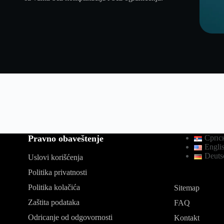
Pravno obaveštenje
Српск
Engli
Deuts
Uslovi korišćenja
Politika privatnosti
Politika kolačića
Sitemap
Zaštita podataka
FAQ
Odricanje od odgovornosti
Kontakt