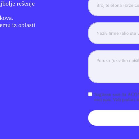
jbolje rešenje
škova.
emu iz oblasti
Saglasan sam da ACONT
moj upit. Vaši p