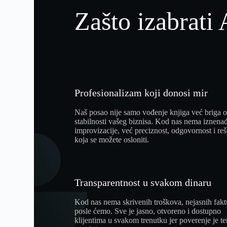
Zašto izabrati
Profesionalizam koji donosi mir
Naš posao nije samo vođenje knjiga već briga 
stabilnosti vašeg biznisa. Kod nas nema iznenađ
improvizacije, već preciznost, odgovornost i re
koja se možete osloniti.
Transparentnost u svakom dinaru
Kod nas nema skrivenih troškova, nejasnih fakt
posle ćemo. Sve je jasno, otvoreno i dostupno
klijentima u svakom trenutku jer poverenje je t