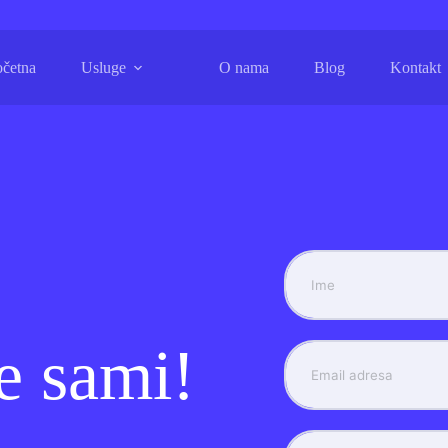
očetna
Usluge
O nama
Blog
Kontakt
e sami!