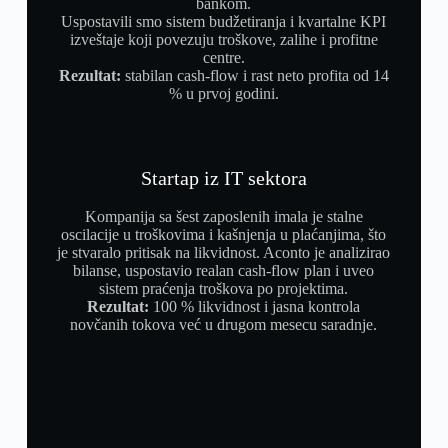
bankom.
Uspostavili smo sistem budžetiranja i kvartalne KPI
izveštaje koji povezuju troškove, zalihe i profitne
centre.
Rezultat:
stabilan cash-flow i rast neto profita od 14
% u prvoj godini.
Startap iz IT sektora
Kompanija sa šest zaposlenih imala je stalne
oscilacije u troškovima i kašnjenja u plaćanjima, što
je stvaralo pritisak na likvidnost. Aconto je analizirao
bilanse, uspostavio realan cash-flow plan i uveo
sistem praćenja troškova po projektima.
Rezultat:
100 % likvidnost i jasna kontrola
novčanih tokova već u drugom mesecu saradnje.