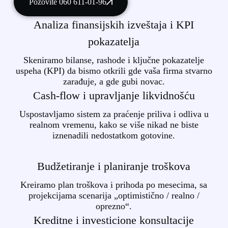
Pozovite 060 611-01-96
Analiza finansijskih izveštaja i KPI
pokazatelja
Skeniramo bilanse, rashode i ključne pokazatelje
uspeha (KPI) da bismo otkrili gde vaša firma stvarno
zarađuje, a gde gubi novac.
Cash-flow i upravljanje likvidnošću
Uspostavljamo sistem za praćenje priliva i odliva u
realnom vremenu, kako se više nikad ne biste
iznenadili nedostatkom gotovine.
Budžetiranje i planiranje troškova
Kreiramo plan troškova i prihoda po mesecima, sa
projekcijama scenarija „optimistično / realno /
oprezno“.
Kreditne i investicione konsultacije