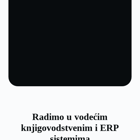
Radimo u vodećim
knjigovodstvenim i ERP
sistemima