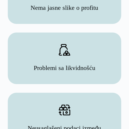
Nema jasne slike o profitu
Problemi sa likvidnošću
Neusaglašeni podaci između