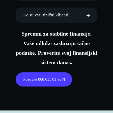
Ko su vaši tipični klijenti?
Spremni za stabilne finansije.
Vaše odluke zaslužuju tačne
podatke. Proverite svoj finansijski
sistem danas.
Pozovite 060 611-01-96