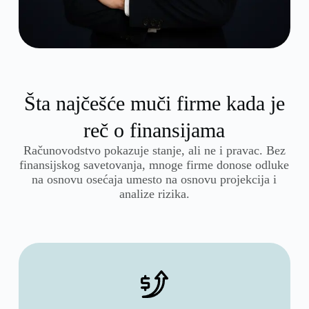
Šta najčešće muči firme kada je
reč o finansijama
Računovodstvo pokazuje stanje, ali ne i pravac. Bez
finansijskog savetovanja, mnoge firme donose odluke
na osnovu osećaja umesto na osnovu projekcija i
analize rizika.