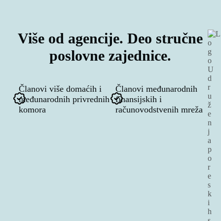
Više od agencije. Deo stručne
poslovne zajednice.
Članovi više domaćih i
Članovi međunarodnih
međunarodnih privrednih
finansijskih i
komora
računovodstvenih mreža