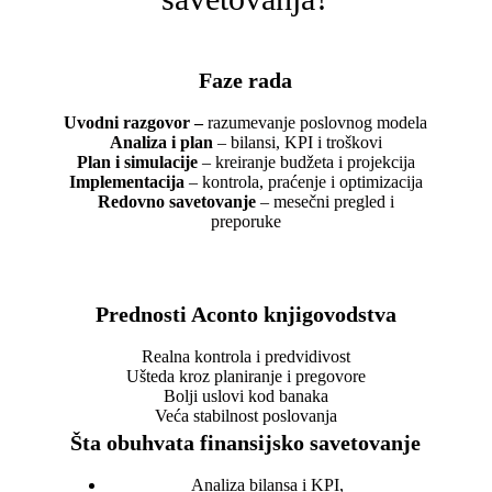
Faze rada
Uvodni razgovor –
razumevanje poslovnog modela
Analiza i plan
– bilansi, KPI i troškovi
Plan i simulacije
– kreiranje budžeta i projekcija
Implementacija
– kontrola, praćenje i optimizacija
Redovno savetovanje
– mesečni pregled i
preporuke
Prednosti Aconto knjigovodstva
Realna kontrola i predvidivost
Ušteda kroz planiranje i pregovore
Bolji uslovi kod banaka
Veća stabilnost poslovanja
Šta obuhvata finansijsko savetovanje
Analiza bilansa i KPI,