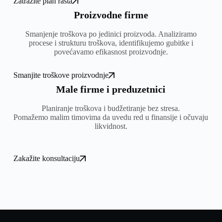
Zatražite plan rasta
Proizvodne firme
Smanjenje troškova po jedinici proizvoda. Analiziramo
procese i strukturu troškova, identifikujemo gubitke i
povećavamo efikasnost proizvodnje.
Smanjite troškove proizvodnje
Male firme i preduzetnici
Planiranje troškova i budžetiranje bez stresa.
Pomažemo malim timovima da uvedu red u finansije i očuvaju
likvidnost.
Zakažite konsultaciju