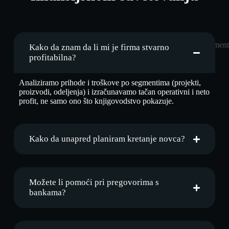
Kako da znam da li mi je firma stvarno
profitabilna?
Analiziramo prihode i troškove po segmentima (projekti,
proizvodi, odeljenja) i izračunavamo tačan operativni i neto
profit, ne samo ono što knjigovodstvo pokazuje.
Kako da unapred planiram kretanje novca?
Možete li pomoći pri pregovorima s
bankama?