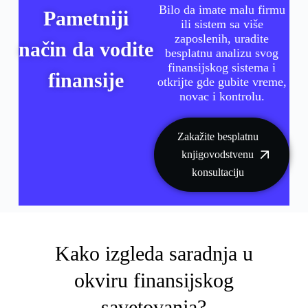
Bilo da imate malu firmu
Pametniji
ili sistem sa više
zaposlenih, uradite
način da vodite
besplatnu analizu svog
finansijskog sistema i
finansije
otkrijte gde gubite vreme,
novac i kontrolu.
Zakažite besplatnu
knjigovodstvenu
konsultaciju
Kako izgleda saradnja u
okviru finansijskog
savetovanja?