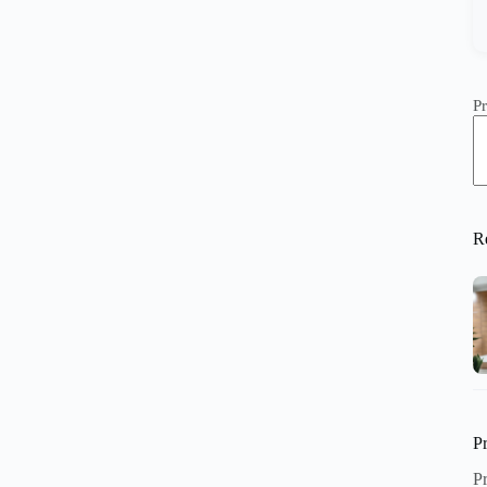
Pr
R
P
Pr