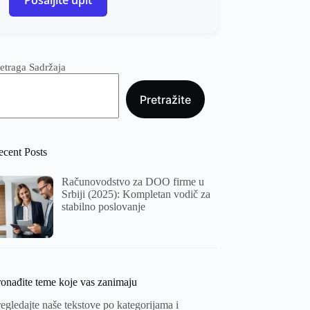
Pošaljite upit
etraga Sadržaja
Pretražite
ecent Posts
Računovodstvo za DOO firme u
Srbiji (2025): Kompletan vodič za
stabilno poslovanje
ronađite teme koje vas zanimaju
egledajte naše tekstove po kategorijama i